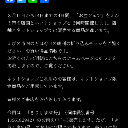
a
w
n
有
c
itt
e
８月11日から14日までの4日間、「お盆フェア」をえび
の市の店舗とネットショップとで同時開催します。店
e
er
舗とネットショップでは販売する商品が違います。
b
o
えびの市内の方は8/11の朝刊の折り込みチラシをご覧く
ださい。お買い得品満載です。
o
お近くの方は明朝にこちらのホームページにチラシを
k
掲載しますので、ご覧ください。
ネットショップご利用のお客様は、ネットショップ限
定商品をご用意しています。
皆様のご来店をお待ちしております。
今回は、「きりしま50号」（個体識別番号
1366182942）のお肉を中心に販売します。ただ、「き
りしま50号」のお肉には限りがあります。売切れの際