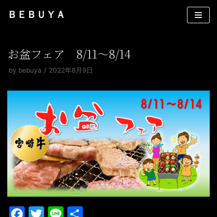
コ
ＢＥＢＵＹＡ
ン
テ
ン
お盆フェア 8/11～8/14
ツ
by
bebuya
2022年8月9日
へ
ス
キ
ッ
プ
F
T
Li
共