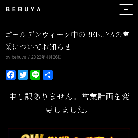
コ
ＢＥＢＵＹＡ
ン
テ
ン
ゴールデンウィーク中のBEBUYAの営
ツ
業についてお知らせ
へ
ス
by
bebuya
2022年4月26日
キ
ッ
F
T
Li
共
プ
a
w
n
有
c
itt
e
申し訳ありません。営業計画を変
e
er
更しました。
b
o
o