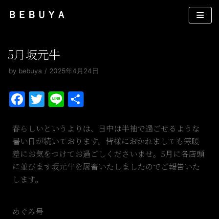
コ
ＢＥＢＵＹＡ
ン
テ
ン
5月坂元牛
ツ
by
bebuya
2025年4月24日
へ
ス
F
T
Li
共
キ
a
w
n
有
ッ
プ
c
itt
e
春らしいというよりは、日中は半袖で過ごせるような
暑い日が続いております。皆様におかれましても寒暖
e
er
差にお気をつけてお過ごしくださいませ。5月に各店頭
b
に並びます坂元牛を屠畜いたしましたのでご報告いた
o
します。
o
k
めぐみ号