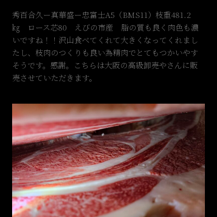
秀百合久ー真華盛ー忠富士A5（BMS11）枝重481.2
㎏ ロース芯80 えびの市産 脂の質も良く肉色も濃
いですね！！沢山食べてくれて大きくなってくれまし
たし、枝肉のつくりも良い為精肉でとてもつかいやす
そうです。感謝。こちらは大阪の高級卸売やさんに販
売させていただきます。