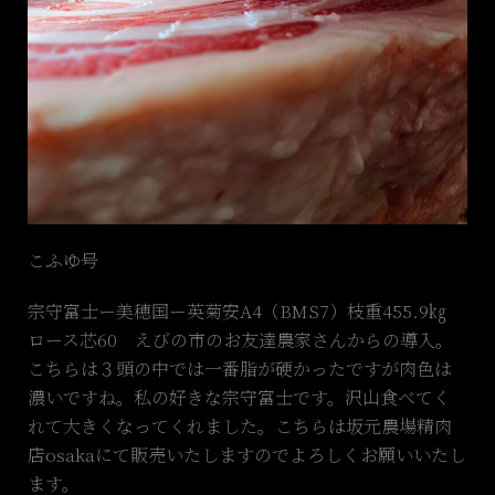
こふゆ号
宗守富士ー美穂国ー英菊安A4（BMS7）枝重455.9㎏
ロース芯60 えびの市のお友達農家さんからの導入。
こちらは３頭の中では一番脂が硬かったですが肉色は
濃いですね。私の好きな宗守富士です。沢山食べてく
れて大きくなってくれました。こちらは坂元農場精肉
店osakaにて販売いたしますのでよろしくお願いいたし
ます。