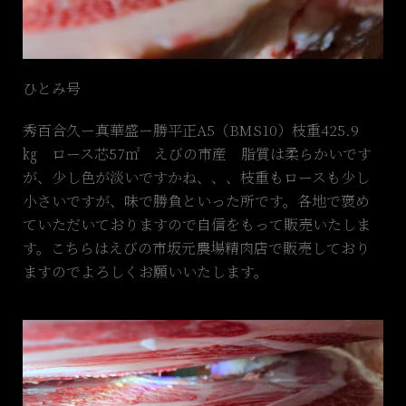
ひとみ号
秀百合久ー真華盛ー勝平正A5（BMS10）枝重425.9
㎏ ロース芯57㎡ えびの市産 脂質は柔らかいです
が、少し色が淡いですかね、、、枝重もロースも少し
小さいですが、味で勝負といった所です。各地で褒め
ていただいておりますので自信をもって販売いたしま
す。こちらはえびの市坂元農場精肉店で販売しており
ますのでよろしくお願いいたします。