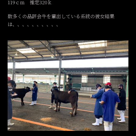
119ｃｍ 推定320ｋ
数多くの品評会牛を輩出している系統の彼女結果
は、、、、、、、、、、