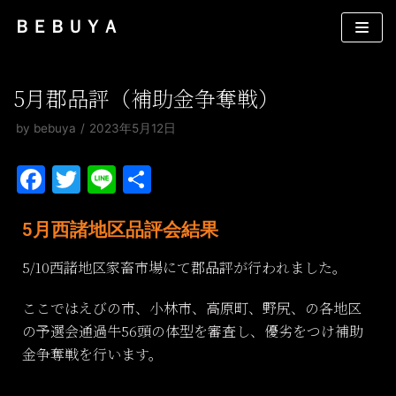
コ
ＢＥＢＵＹＡ
ン
テ
ン
5月郡品評（補助金争奪戦）
ツ
by
bebuya
2023年5月12日
へ
ス
F
T
Li
共
キ
a
w
n
有
ッ
プ
c
itt
e
5月西諸地区品評会結果
e
er
5/10西諸地区家畜市場にて郡品評が行われました。
b
ここではえびの市、小林市、高原町、野尻、の各地区
o
の予選会通過牛56頭の体型を審査し、優劣をつけ補助
o
金争奪戦を行います。
k