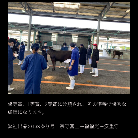
優等賞、1等賞、2等賞に分類され、その準番で優秀な
成績になります。
弊社出品の138ゆり号 宗守富士ー福福光ー安重守