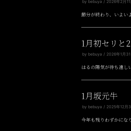
by
bebuya
2026年2月1
節分が終わり、いよい
1月初セリと
by
bebuya
2026年1月3
はるの陽気が待ち遠し
1月坂元牛
by
bebuya
2025年12月
今年も残りわずかにな