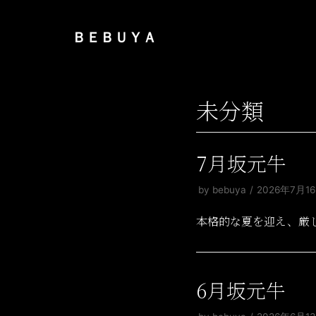
コ
ン
ＢＥＢＵＹＡ
テ
ン
ツ
未分類
へ
ス
キ
7月坂元牛
ッ
プ
by
bebuya
2026年7月1
本格的な夏を迎え、厳
6月坂元牛