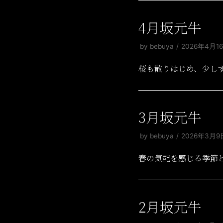
4月坂元牛
by
bebuya
2026年4月1
桜も散りはじめ、少し
3月坂元牛
by
bebuya
2026年3月9
春の気配を感じる季節
2月坂元牛