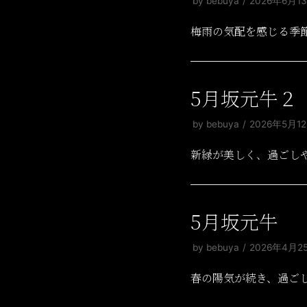
by
bebuya
2026年6月1
梅雨の気配を感じる季
5月坂元牛２
by
bebuya
2026年5月1
新緑が美しく、過ごし
5月坂元牛
by
bebuya
2026年4月2
春の陽気が続き、過ご