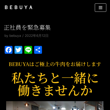
コ
ＢＥＢＵＹＡ
ン
テ
ン
正社員を緊急募集
ツ
by
bebuya
2022年6月12日
へ
ス
F
T
Li
共
キ
a
w
n
有
ッ
BEBUYAはご極上の牛肉をお届けします
プ
c
itt
e
私たちと一緒に
e
er
b
働きませんか
o
o
k