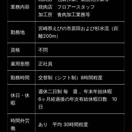
業務内容
焼肉店 フロアースタッフ
加工所 食肉加工業務等
宮崎県えびの市原田および杉水流（距
勤務地
離200m）
資格
不問
雇用形態
正社員
勤務時間
交替制（シフト制）8時間程度
週休二日制 毎 週 、年末年始休暇
休日・休
6ヶ月経過後の年次有給休暇日数 10
暇
日
時間外労
あり 平均 30時間程度
働